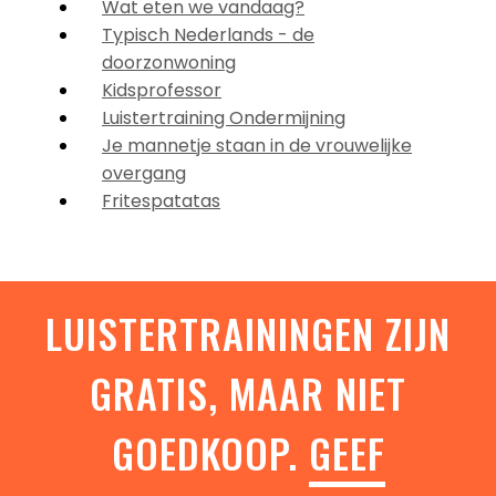
Wat eten we vandaag?
Typisch Nederlands - de
doorzonwoning
Kidsprofessor
Luistertraining Ondermijning
Je mannetje staan in de vrouwelijke
overgang
Fritespatatas
LUISTERTRAININGEN ZIJN
GRATIS, MAAR NIET
GOEDKOOP.
GEEF