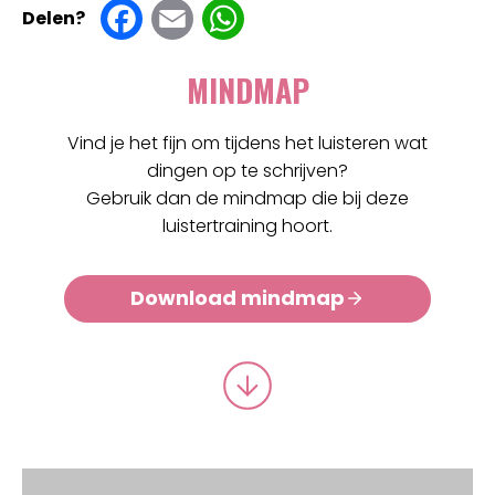
F
E
W
Delen?
a
m
h
MINDMAP
c
ai
at
e
l
s
Vind je het fijn om tijdens het luisteren wat
dingen op te schrijven?
b
A
Gebruik dan de mindmap die bij deze
o
p
luistertraining hoort.
o
p
Download mindmap
k