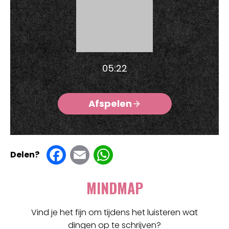
05:22
Afspelen
F
E
W
Delen?
a
m
h
MINDMAP
c
ai
at
e
l
s
Vind je het fijn om tijdens het luisteren wat
dingen op te schrijven?