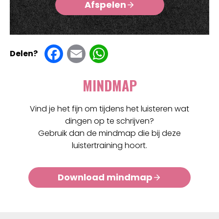
Afspelen
F
E
W
Delen?
a
m
h
MINDMAP
c
ai
at
e
l
s
Vind je het fijn om tijdens het luisteren wat
dingen op te schrijven?
b
A
Gebruik dan de mindmap die bij deze
o
p
luistertraining hoort.
o
p
Download mindmap
k