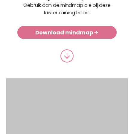
b
A
Gebruik dan de mindmap die bij deze
o
p
luistertraining hoort.
o
p
Download mindmap
k