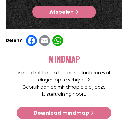
Afspelen
F
E
W
Delen?
a
m
h
MINDMAP
c
ai
at
e
l
s
Vind je het fijn om tijdens het luisteren wat
dingen op te schrijven?
b
A
Gebruik dan de mindmap die bij deze
o
p
luistertraining hoort.
o
p
Download mindmap
k