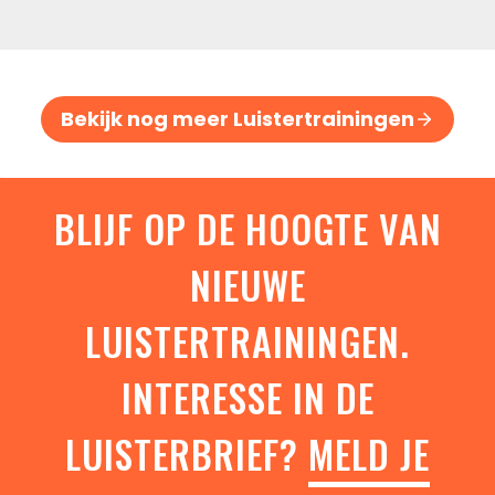
Bekijk nog meer Luistertrainingen
BLIJF OP DE HOOGTE VAN
NIEUWE
LUISTERTRAININGEN.
INTERESSE IN DE
LUISTERBRIEF?
MELD JE