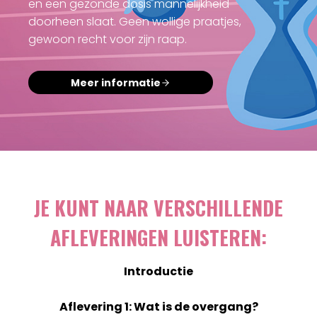
en een gezonde dosis mannelijkheid
doorheen slaat. Geen wollige praatjes,
gewoon recht voor zijn raap.
Meer informatie
JE KUNT NAAR VERSCHILLENDE
AFLEVERINGEN LUISTEREN:
Introductie
Aflevering 1: Wat is de overgang?