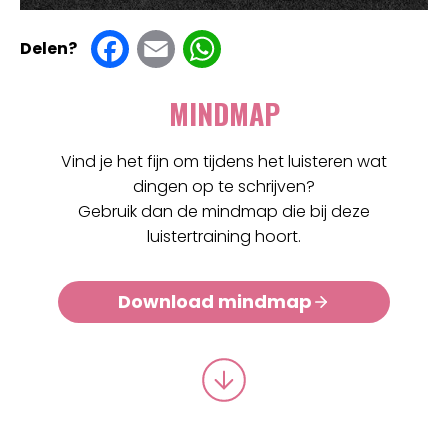
F
E
W
Delen?
a
m
h
MINDMAP
c
ai
at
e
l
s
Vind je het fijn om tijdens het luisteren wat
dingen op te schrijven?
b
A
Gebruik dan de mindmap die bij deze
o
p
luistertraining hoort.
o
p
Download mindmap
k